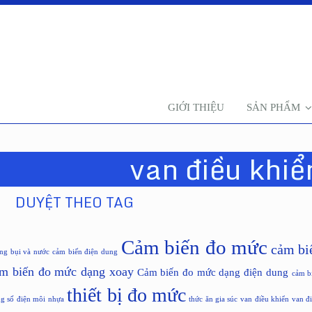
GIỚI THIỆU
SẢN PHẨM
van điều khiể
DUYỆT THEO TAG
Cảm biến đo mức
cảm bi
ng bụi và nước
cảm biến điện dung
m biến đo mức dạng xoay
Cảm biến đo mức dạng điện dung
cảm b
thiết bị đo mức
g số điện môi
nhựa
thức ăn gia súc
van điều khiển
van đ