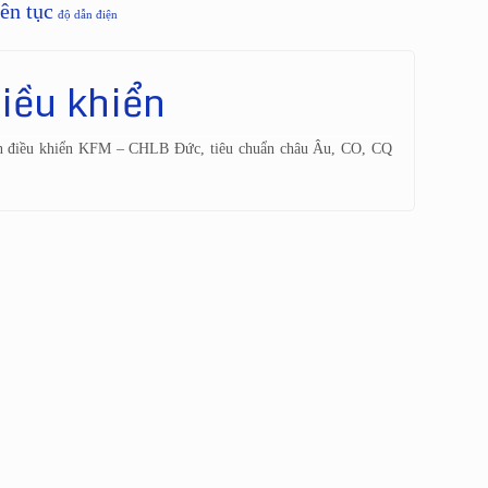
ên tục
độ dẫn điện
iều khiển
 van điều khiển KFM – CHLB Đức, tiêu chuẩn châu Âu, CO, CQ