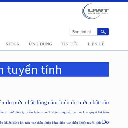
STOCK
ỨNG DỤNG
TIN TỨC
LIÊN HỆ
n tuyến tính
ến đo mức chất lỏng
cảm biến đo mức chất rắn
iến đo mức liên tục
cảm biến đo mức điện dung
cấp bảo vệ
Giải quyết bài toán
Đo
iều khiển bằng khí nén
van điều khiển bằng điện
van điều khiển tuyến tính