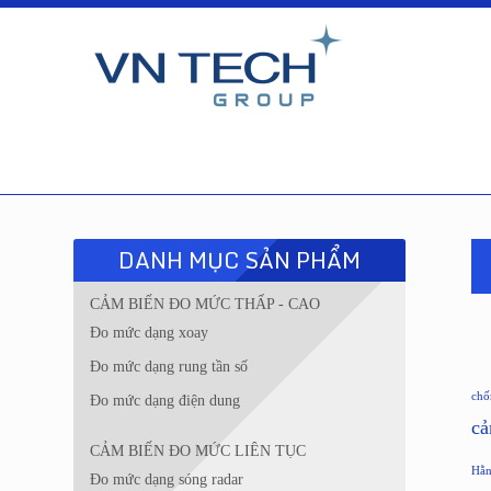
DANH MỤC SẢN PHẨM
CẢM BIẾN ĐO MỨC THẤP - CAO
Đo mức dạng xoay
Đo mức dạng rung tần số
chố
Đo mức dạng điện dung
cả
CẢM BIẾN ĐO MỨC LIÊN TỤC
Hằn
Đo mức dạng sóng radar