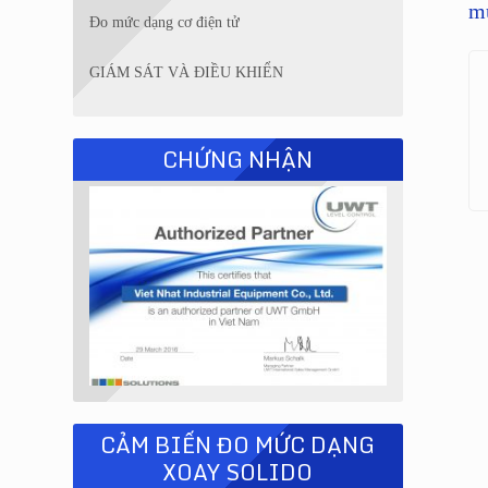
m
Đo mức dạng cơ điện tử
GIÁM SÁT VÀ ĐIỀU KHIỂN
CHỨNG NHẬN
CẢM BIẾN ĐO MỨC DẠNG
XOAY SOLIDO