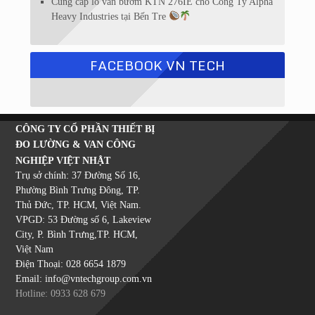
Cung cấp lô van bướm KTN 276IE cho Công Ty Alpha
Heavy Industries tại Bến Tre
FACEBOOK VN TECH
CÔNG TY CỔ PHẦN THIẾT BỊ
ĐO LƯỜNG & VAN CÔNG
NGHIỆP VIỆT NHẬT
Trụ sở chính: 37 Đường Số 16,
Phường Bình Trưng Đông, TP.
Thủ Đức, TP. HCM, Việt Nam.
VPGD: 53 Đường số 6, Lakeview
City, P. Bình Trưng,TP. HCM,
Việt Nam
Điện Thoại: 028 6654 1879
Email: info@vntechgroup.com.vn
Hotline: 0933 628 679