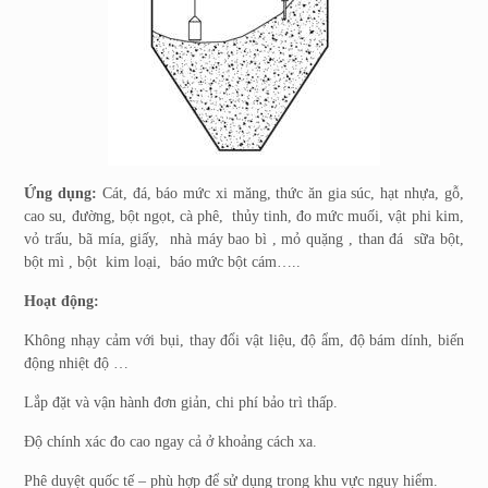
Ứng dụng:
Cát, đá, báo mức xi măng, thức ăn gia súc, hạt nhựa, gỗ,
cao su, đường, bột ngọt, cà phê, thủy tinh, đo mức muối, vật phi kim,
vỏ trấu, bã mía, giấy, nhà máy bao bì , mỏ quặng , than đá sữa bột,
bột mì , bột kim loại, báo mức bột cám…..
Hoạt động:
Không nhạy cảm với bụi, thay đổi vật liệu, độ ẩm, độ bám dính, biến
động nhiệt độ …
Lắp đặt và vận hành đơn giản, chi phí bảo trì thấp.
Độ chính xác đo cao ngay cả ở khoảng cách xa.
Phê duyệt quốc tế – phù hợp để sử dụng trong khu vực nguy hiểm.