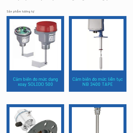
Sản phẩm tương tự
Cảm biến đo mức dạng
Cảm biến đo mức liên tục
xoay SOLIDO 500
NB 3400 TAPE