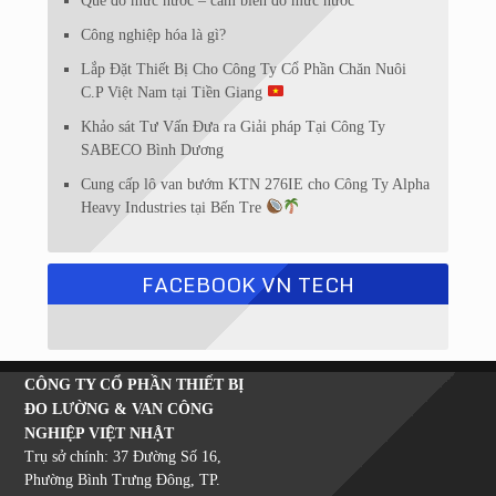
Que đo mức nước – cảm biến đo mức nước
Công nghiệp hóa là gì?
Lắp Đặt Thiết Bị Cho Công Ty Cổ Phần Chăn Nuôi
C.P Việt Nam tại Tiền Giang
Khảo sát Tư Vấn Đưa ra Giải pháp Tại Công Ty
SABECO Bình Dương
Cung cấp lô van bướm KTN 276IE cho Công Ty Alpha
Heavy Industries tại Bến Tre
FACEBOOK VN TECH
CÔNG TY CỔ PHẦN THIẾT BỊ
ĐO LƯỜNG & VAN CÔNG
NGHIỆP VIỆT NHẬT
Trụ sở chính: 37 Đường Số 16,
Phường Bình Trưng Đông, TP.