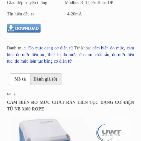
Giao tiếp truyền thông : Modbus RTU, Profibus DP
Tín hiệu đầu ra : 4-20mA
Danh mục:
Đo mức dạng cơ điện tử
Từ khóa:
cảm biến đo mức
,
cảm
biến đo mức liên tục
,
thiết bị đo mức
,
đo mức chất rắn
,
đo mức liên
tục
,
đo mức liên tục bằng cơ điện tử
Mô tả
Đánh giá (0)
Mô tả
CẢM BIẾN ĐO MỨC CHẤT RẮN LIÊN TỤC DẠNG CƠ ĐIỆN
TỬ NB 3100 ROPE