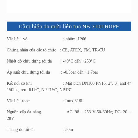
Cảm biến đo mức liên tục NB 3100 ROPE
Vật liệu vỏ : nhôm, IP66
Chứng nhận của các tổ chức : CE, ATEX, FM, TR-CU
Nhiệt độ chịu đựng tối đa : -40°C đến +250°C
Áp suất chịu đựng tối đa : -0.5bar đến +1.7bar
Kết nối cơ khí : Mặt bích DN100 PN16, 2″, 3″ and 4″
150lbs; ren: R1½”, NPT1½”, NPT3″
Vật liệu rope : Inox 316L
Nguồn cấp đa năng : AC: 98 .. 253 V 50-60Hz; DC: 20 ..
28V
Thang đo tối đa : 30m