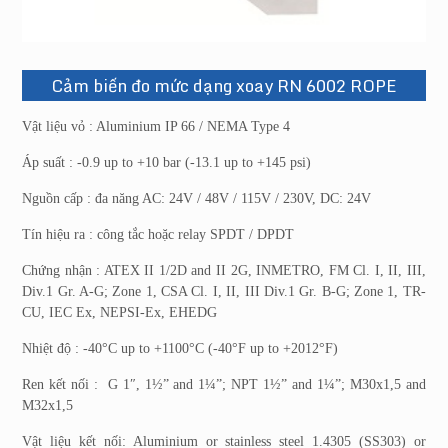
Cảm biến đo mức dạng xoay RN 6002 ROPE
Vật liệu vỏ : Aluminium IP 66 / NEMA Type 4
Áp suất : -0.9 up to +10 bar (-13.1 up to +145 psi)
Nguồn cấp : đa năng AC: 24V / 48V / 115V / 230V, DC: 24V
Tín hiệu ra : công tắc hoặc relay SPDT / DPDT
Chứng nhận : ATEX II 1/2D and II 2G, INMETRO, FM Cl. I, II, III,
Div.1 Gr. A-G; Zone 1, CSA Cl. I, II, III Div.1 Gr. B-G; Zone 1, TR-
CU, IEC Ex, NEPSI-Ex, EHEDG
Nhiệt độ : -40°C up to +1100°C (-40°F up to +2012°F)
Ren kết nối : G 1″, 1½” and 1¼”; NPT 1½” and 1¼”; M30x1,5 and
M32x1,5
Vật liệu kết nối: Aluminium or stainless steel 1.4305 (SS303) or