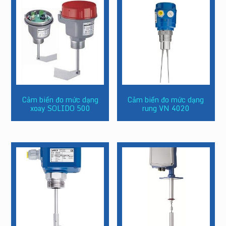
Cảm biến đo mức dạng
Cảm biến đo mức dạng
xoay SOLIDO 500
rung VN 4020