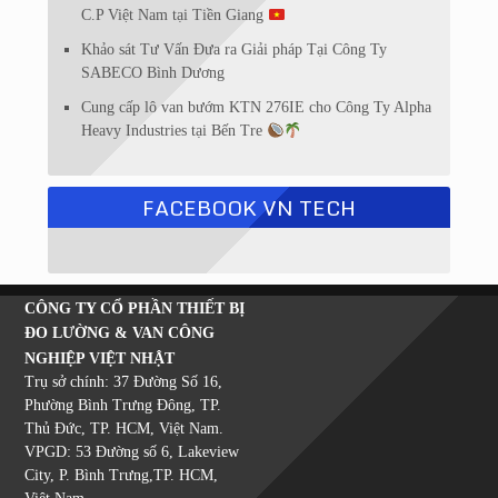
C.P Việt Nam tại Tiền Giang
Khảo sát Tư Vấn Đưa ra Giải pháp Tại Công Ty
SABECO Bình Dương
Cung cấp lô van bướm KTN 276IE cho Công Ty Alpha
Heavy Industries tại Bến Tre
FACEBOOK VN TECH
CÔNG TY CỔ PHẦN THIẾT BỊ
ĐO LƯỜNG & VAN CÔNG
NGHIỆP VIỆT NHẬT
Trụ sở chính: 37 Đường Số 16,
Phường Bình Trưng Đông, TP.
Thủ Đức, TP. HCM, Việt Nam.
VPGD: 53 Đường số 6, Lakeview
City, P. Bình Trưng,TP. HCM,