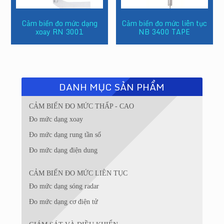
Cảm biến đo mức dạng
Cảm biến đo mức liên tục
xoay RN 3001
NB 3400 TAPE
DANH MỤC SẢN PHẨM
CẢM BIẾN ĐO MỨC THẤP - CAO
Đo mức dạng xoay
Đo mức dạng rung tần số
Đo mức dạng điện dung
CẢM BIẾN ĐO MỨC LIÊN TỤC
Đo mức dạng sóng radar
Đo mức dạng cơ điện tử