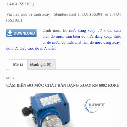
1.4404 (SS316L)
Vật liệu trục và cánh xoay : Stainless steel 1.4301 (SS304) or 1.4404
(SS316L)
Danh mục:
Đo mức dạng xoay
Từ khóa:
cảm
biến đo mức
,
cảm biến đo mức dạng xoay
,
thiết
bị đo mức
,
đo mức chất rắn
,
đo mức dạng xoay
,
đo mức thấp cao
,
đo mức điểm
Mô tả
Đánh giá (0)
Mô tả
CẢM BIẾN ĐO MỨC CHẤT RẮN DẠNG XOAY RN 6002 ROPE