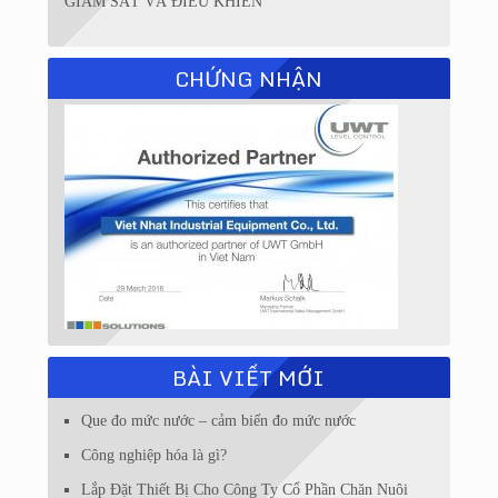
GIÁM SÁT VÀ ĐIỀU KHIỂN
CHỨNG NHẬN
BÀI VIẾT MỚI
Que đo mức nước – cảm biến đo mức nước
Công nghiệp hóa là gì?
Lắp Đặt Thiết Bị Cho Công Ty Cổ Phần Chăn Nuôi