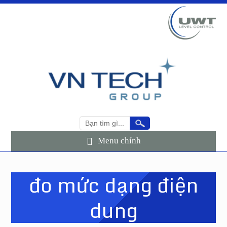
Menu chính
đo mức dạng điện
dung